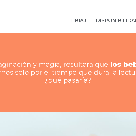
LIBRO
DISPONIBILIDA
ginación y magia, resultara que
los be
s solo por el tiempo que dura la lectur
¿qué pasaría?