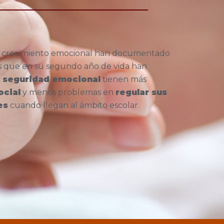
re crecimiento emocional han documentado
s que en su segundo año de vida han
o
seguridad emocional
tienen más
ocial
y menos problemas en
regular sus
es
cuando llegan al ámbito escolar.