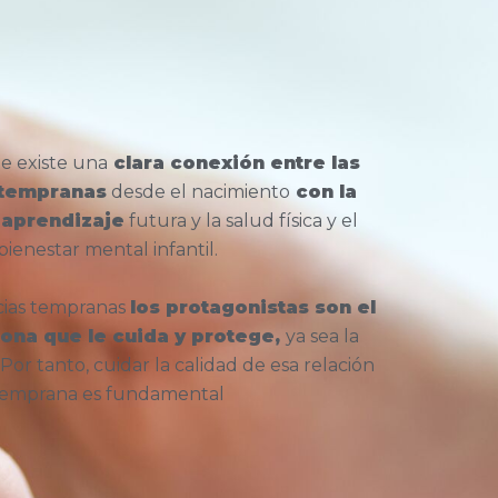
e existe una
clara conexión entre las
 tempranas
desde el nacimiento
con la
 aprendizaje
futura y la salud física y el
bienestar mental infantil.
cias tempranas
los protagonistas son el
sona que le cuida y protege,
ya sea la
Por tanto, cuidar la calidad de esa relación
emprana es fundamental