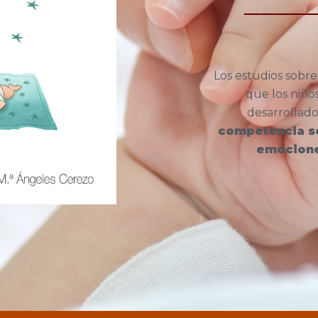
Los estudios sob
que los niño
desarrollad
competencia s
emocion