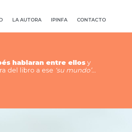
D
LA AUTORA
IPINFA
CONTACTO
bés hablaran entre ellos
y
a del libro a ese
‘su mundo’
…