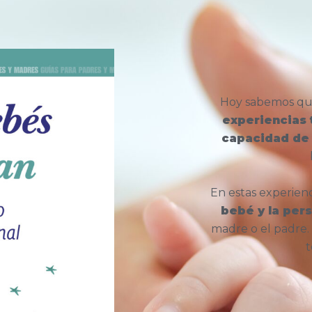
Hoy sabemos qu
experiencias
capacidad de
En estas experien
bebé y la per
madre o el padre. 
t